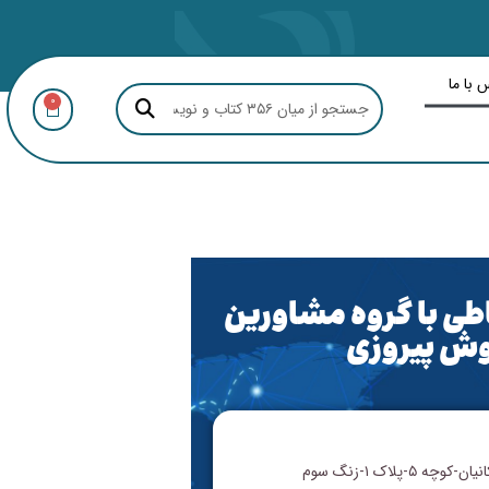
 با ما
0
اطی با گروه مشاورین
ش پیروزی
ه ۵-پلاک ۱-زنگ سوم