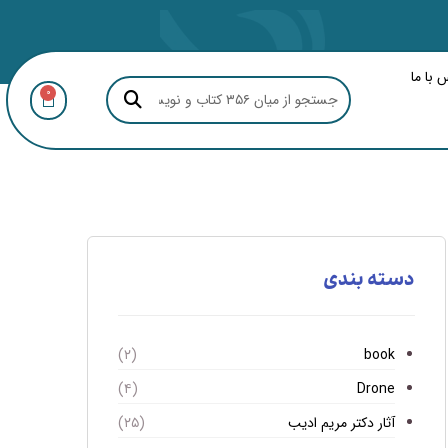
 با ما
0
دسته بندی
book
(۲)
Drone
(۴)
آثار دکتر مریم ادیب
(۲۵)