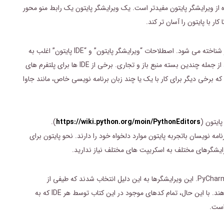
ده از ویرایشگر پایتون مفیدتر است. یک ویرایشگر پایتون یک رابط منو محور
ر با پایتون را آسان تر کند.
یک ویرایشگر پایتون به عنوان یک محیط توسعه یکپارچه (IDE) نیز شناخته می شود. اصطلاحات “ویرایشگر پایتون” و “IDE پایتون” اغلب به
جای یکدیگر استفاده می شوند. IDE های مختلف زیادی وجود دارد، از جمله چندین بسته منبع باز و تجاری. برخی از IDE ها برای پلتفرم های
فته اند، در حالی که برخی دیگر برای کار با یک یا چند زبان برنامه نویسی خاص، مانند جاوا
ایتون (
https://wiki.python.org/moin/PythonEditors
).
ه نویسان باتجربه پایتون موارد دلخواه خود را دارند. نحو پایتون برای
یرایشگرهای مختلف به اسکریپت های مختلف نیاز ندارید.
سه IDE مورد بحث در ادامه این فصل عبارتند از IDLE، Spyder و PyCharm. این ویرایشگرها به این دلیل انتخاب شدند که طیفی از
عملکردهای مختلف، از بسیار ابتدایی تا نسبتاً پیچیده را نشان می‌دهند. با این حال، تمام کدهای موجود در این کتاب توسط هر IDE که به