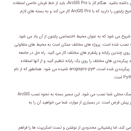
کرده‌اید که از پایتون استفاده می‌کنند، ممکن است خط فرمان اضافی داشته باشید. هنگام کار با ArcGIS Pro، باید از خط فرمان خاصی استفاده
کنید که با نرم افزار نصب شده است، که تضمین می کند نسخه صحیح پایتون را دارید که با ArcGIS Pro کار می کند و به بسته های لازم
ه داشته باشید که خط اول در خط فرمان با (arcgispro-py۳) شروع می شود که به عنوان محیط اختصاصی پایتون از آن یاد می شود.
 نصب شده است. پروژه های مختلف ممکن است به محیط های متفاوتی
روی چندین رایانه و پلتفرم های مختلف کار می کنید. راه حل در جامعه
یکربندی های مختلف را روی یک رایانه تنظیم کنید و از آنها استفاده
کنید. محیط پیش فرضی که به عنوان بخشی از نصب ArcGIS Pro پیکربندی شده است، arcgispro-py۳ نامیده می شود. همانطور که از نام
دنبال کردن محیط مسیر کاملی است که محیط خاص روی هارد دیسک محلی شما نصب می شود. این مسیر بسته به نحوه نصب ArcGIS
کار پیش فرض است. در بسیاری از موارد، شما می خواهید آن را به
 می کند، اما پشتیبانی محدودی از نوشتن و تست اسکریپت ها را فراهم