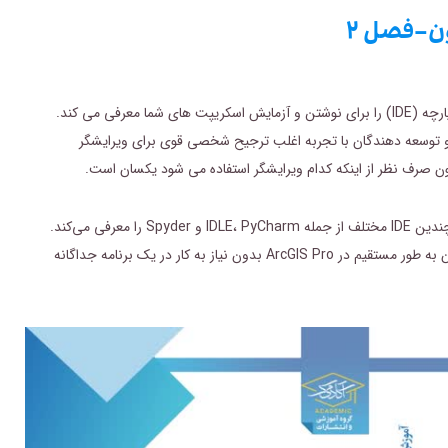
یا محیط های توسعه یکپارچه (IDE) را برای نوشتن و آزمایش اسکریپت های شما معرفی می کند.
می شود و توسعه دهندگان با تجربه اغلب ترجیح شخصی قوی برای ویرایشگر
این فصل روش‌های مختلف اجرای کد پایتون را توضیح می‌دهد و چندین IDE مختلف از جمله IDLE، PyCharm و Spyder را معرفی می‌کند.
راه دیگری را برای نوشتن کد پایتون به طور مستقیم در ArcGIS Pro بدون نیاز به کار در یک برنامه جداگانه