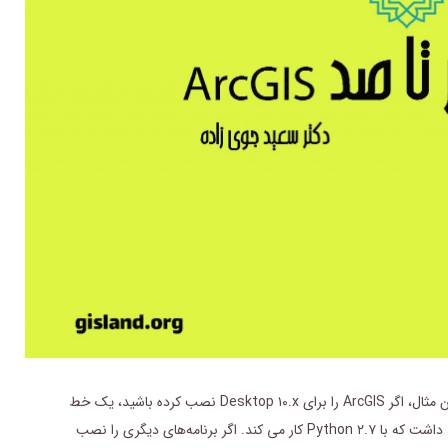
در یک کامپیوتر معمولی، این تنها خط فرمان پایتون نیست. به عنوان مثال، اگر ArcGIS را برای Desktop ۱۰.x نصب کرده باشید، یک خط
فرمان در گروه برنامه ArcGIS به نام Python (خط فرمان) خواهید داشت که با Python ۲.۷ کار می کند. اگر برنامه‌های دیگری را نصب