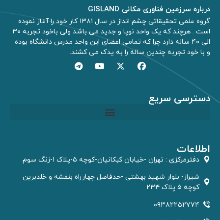
درباره سرزمین فناوری مکانی GISLAND
گروه علمی تحقیقاتی چشم انداز در سال ۱۳۸۱ کار خود را آغاز نموده
است . هرچند که یک واحد نوپا و جدید می باشد ولی باخود تجربه ۳۰
الی ۴۰ ساله دارد چرا که تمامی اعضای این واحد مدرس دانشگاه بوده
و با خود تجربه چندین ساله را به یدک می کشند.
دسترسی سریع
مشاوره GIS و RS
اطلاعات
دفترمركزى : تهران -خیابان کبکانیان-کوچه ۵-پلاک ۱-زنگ سوم
شیراز- بلوار شهید بهشتی -حدفاصل چهارراه بنفشه و خلدبرین
کوچه ۵ پلاک ۲۳۴
۰۹۳۸۲۲۵۲۷۷۴