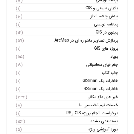
برنامه نویسی
(۱۲)
بلایای طبیعی و GIS
(۱)
بینش چشم انداز
(۱۰)
پایانامه نویسی
(۱)
پایتون در GIS
(۱۴)
پردازش تصاویر ماهواره ای در ArcMap
(۵۹)
پروژه های GIS
(۱)
پهپاد
(۵۵)
جغرافیای محاسباتی
(۱۹)
چاپ کتاب
(۱)
خاطرات یک GISman
(۱)
خاطرات یک RSman
(۱)
خبر های داغ مکانی
(۳۳۴)
خدمات تیم تخصصی ما
(۸)
درخواست انجام پروژه GIS وRS
(۱)
دسته‌بندی نشده
(۱۵۲)
دوره آموزشی ویژه
(۵)