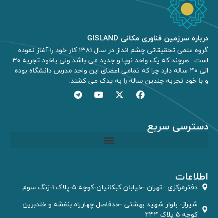
درباره سرزمین فناوری مکانی GISLAND
گروه علمی تحقیقاتی چشم انداز در سال ۱۳۸۱ کار خود را آغاز نموده
است . هرچند که یک واحد نوپا و جدید می باشد ولی باخود تجربه ۳۰
الی ۴۰ ساله دارد چرا که تمامی اعضای این واحد مدرس دانشگاه بوده
و با خود تجربه چندین ساله را به یدک می کشند.
دسترسی سریع
مشاوره GIS و RS
اطلاعات
دفترمركزى : تهران -خیابان کبکانیان-کوچه ۵-پلاک ۱-زنگ سوم
شیراز- بلوار شهید بهشتی -حدفاصل چهارراه بنفشه و خلدبرین
کوچه ۵ پلاک ۲۳۴