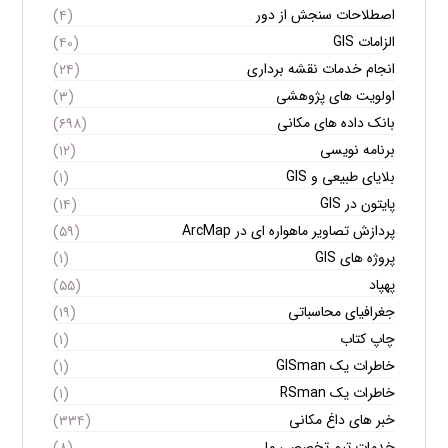
اصطلاحات سنجش از دور
(۴)
الزامات GIS
(۴۰)
انجام خدمات نقشه برداری
(۲۴)
اولویت های پژوهشی
(۳)
بانک داده های مکانی
(۶۹۸)
برنامه نویسی
(۱۲)
بلایای طبیعی و GIS
(۱)
پایتون در GIS
(۱۴)
پردازش تصاویر ماهواره ای در ArcMap
(۵۹)
پروژه های GIS
(۱)
پهپاد
(۵۵)
جغرافیای محاسباتی
(۱۹)
چاپ کتاب
(۱)
خاطرات یک GISman
(۱)
خاطرات یک RSman
(۱)
خبر های داغ مکانی
(۳۳۴)
خدمات تیم تخصصی ما
(۸)