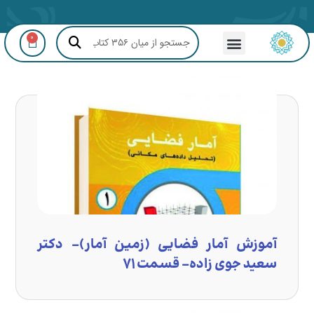
0
مشاوره GIS و RS
آموزش آمار فضایی (زمین آمار)- دکتر
سعید جوی زاده- قسمت ۷۱