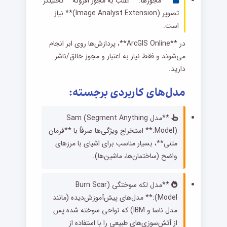
**مجوزها:** اغلب به مجوز افزونه **تحلیلگر
تصویر (Image Analyst Extension)** نیاز
است.
در **ArcGIS Online**، پردازش‌ها روی ابر انجام
می‌شوند و فقط نیاز به اعتبار و مجوز خالق/ناشر
دارید.
مدل‌های کاربردی برجسته:
**مدل Sam (Segment Anything
Model):** استخراج ویژگی‌ها صرفاً با **فرمان
متنی**، بسیار مناسب برای اشیای با مرزهای
واضح (ساختمان‌ها، ماشین‌ها).
**مدل لکه سوختگی (Burn Scar
Model):** مدل‌های پیش‌آموزش‌دیده (مانند
مدل ناسا و IBM) که نواحی سوخته شده پس
از آتش‌سوزی‌های طبیعی را با استفاده از