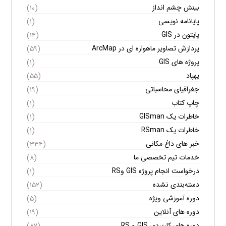
بینش چشم انداز
(۱۰)
پایانامه نویسی
(۱)
پایتون در GIS
(۱۴)
پردازش تصاویر ماهواره ای در ArcMap
(۵۹)
پروژه های GIS
(۱)
پهپاد
(۵۵)
جغرافیای محاسباتی
(۱۹)
چاپ کتاب
(۱)
خاطرات یک GISman
(۱)
خاطرات یک RSman
(۱)
خبر های داغ مکانی
(۳۳۴)
خدمات تیم تخصصی ما
(۸)
درخواست انجام پروژه GIS وRS
(۱)
دسته‌بندی نشده
(۱۵۲)
دوره آموزشی ویژه
(۵)
دوره های آنلاین
(۱۹)
دوره های کاربردی GIS و RS
(۸۲)