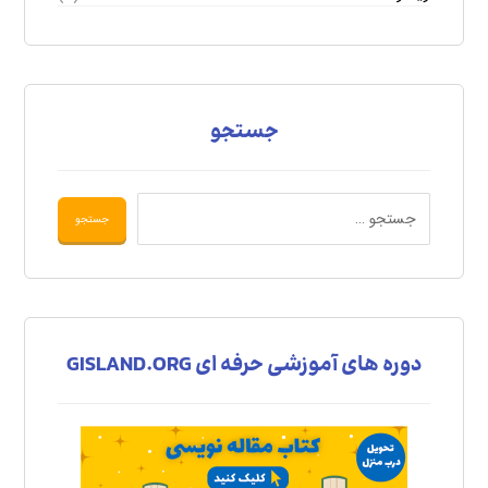
جستجو
دوره های آموزشی حرفه ای GISLAND.ORG