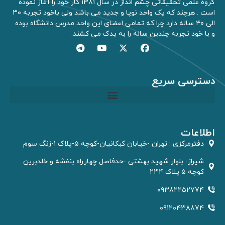
گروه علمی تحقیقاتی چشم انداز در سال ۱۳۸۱ کار خود را آغاز نموده
است . هرچند که یک واحد نوپا و جدید می باشد ولی باخود تجربه ۳۰
الی ۴۰ ساله دارد چرا که تمامی اعضای این واحد مدرس دانشگاه بوده
و با خود تجربه چندین ساله را به یدک می کشند.
دسترسی سریع
مشاوره GIS و RS
اطلاعات
دفترمركزى : تهران -خیابان کبکانیان-کوچه ۵-پلاک ۱-زنگ سوم
شیراز- بلوار شهید بهشتی -حدفاصل چهارراه بنفشه و خلدبرین
کوچه ۵ پلاک ۲۳۴
۰۹۳۸۲۲۵۲۷۷۴
۰۹۱۲۰۴۳۸۸۷۴