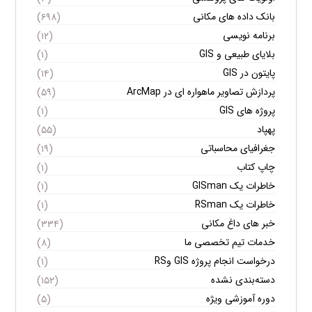
بانک داده های مکانی
(۶۹۸)
برنامه نویسی
(۱۲)
بلایای طبیعی و GIS
(۱)
پایتون در GIS
(۱۴)
پردازش تصاویر ماهواره ای در ArcMap
(۵۹)
پروژه های GIS
(۱)
پهپاد
(۵۵)
جغرافیای محاسباتی
(۱۹)
چاپ کتاب
(۱)
خاطرات یک GISman
(۱)
خاطرات یک RSman
(۱)
خبر های داغ مکانی
(۳۳۴)
خدمات تیم تخصصی ما
(۸)
درخواست انجام پروژه GIS وRS
(۱)
دسته‌بندی نشده
(۱۵۲)
دوره آموزشی ویژه
(۵)