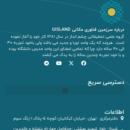
درباره سرزمین فناوری مکانی GISLAND
گروه علمی تحقیقاتی چشم انداز در سال ۱۳۸۱ کار خود را آغاز نموده
است . هرچند که یک واحد نوپا و جدید می باشد ولی باخود تجربه ۳۰
الی ۴۰ ساله دارد چرا که تمامی اعضای این واحد مدرس دانشگاه بوده
و با خود تجربه چندین ساله را به یدک می کشند.
دسترسی سریع
مشاوره GIS و RS
اطلاعات
دفترمركزى : تهران -خیابان کبکانیان-کوچه ۵-پلاک ۱-زنگ سوم
شیراز- بلوار شهید بهشتی -حدفاصل چهارراه بنفشه و خلدبرین