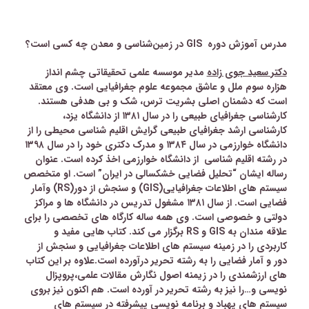
مدرس
آموزش دوره
GIS
در زمین‌شناسی و معدن
چه کسی است؟
دکتر سعید جوی زاده
مدیر موسسه علمی تحقیقاتی چشم انداز
هزاره سوم ملل و عاشق مجموعه علوم جغرافیایی است
.
وی معتقد
است که دشمنان اصلی بشریت ترس، شک و بی هدفی هستند.
کارشناسی جغرافیای طبیعی را در سال ۱۳۸۱ از دانشگاه یزد،
کارشناسی ارشد جغرافیای طبیعی گرایش اقلیم شناسی محیطی را از
دانشگاه خوارزمی در سال ۱۳۸۴ و مدرک دکتری خود را در سال ۱۳۹۸
در رشته اقلیم شناسی
از دانشگاه خوارزمی اخذ کرده است. عنوان
رساله ایشان
“
تحلیل فضایی خشکسالی در ایران
”
است. او متخصص
سیستم های اطلاعات جغرافیایی
(GIS)
و سنجش از دور
(RS)
وآمار
فضایی است. از سال ۱۳۸۱ مشغول تدریس در دانشگاه ها و مراکز
دولتی و خصوصی است. وی همه ساله کارگاه های تخصصی را برای
علاقه مندان به
GIS
و
RS
برگزار می کند. کتاب هایی مفید و
کاربردی را در زمینه سیستم های اطلاعات جغرافیایی و سنجش از
دور و آمار فضایی را به رشته تحریر درآورده است.علاوه بر این کتاب
های ارزشمندی را در زیمنه اصول نگارش مقالات علمی،پروپزال
نویسی و
…
را نیز به رشته تحریر در آورده است. هم اکنون نیز بروی
سیستم های پهباد و برنامه نویسی پیشرفته در سیستم های