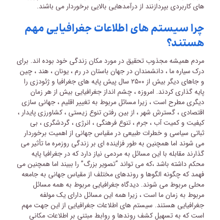
های کاربردی بپردازنند از درآمدهایی بالایی برخوردار می باشند.
چرا سیستم های اطلاعات جغرافیایی مهم
هستند؟
مردم همیشه مجذوب تحقیق در مورد مکان زندگی خود بوده اند. برای
درک سیاره ما ، دانشمندان در جهان باستان در رم ، یونان ، هند ، چین
و جاهای دیگر بیش از ۲۵۰۰ سال پیش پایه های جغرافیا و ژئودزی را
پایه گذاری کردند. امروزه ، چشم انداز جغرافیایی بیش از هر زمان
دیگری مطرح است ، زیرا مسائل مربوط به تغییر اقلیم ، جهانی سازی
اقتصادی ، گسترش شهر ، از بین رفتن تنوع زیستی ، کشاورزی پایدار ،
کیفیت و کمیت آب ، جرم ، تنوع فرهنگی ، انرژی ، گردشگری ، بی
ثباتی سیاسی و خطرات طبیعی در مقیاس جهانی از اهمیت برخوردار
می شوند اما همچنین به طور فزاینده ای بر زندگی روزمره ما تأثیر می
گذارند مقابله با این مسائل به مردمی نیاز دارد که در جغرافیا پایه
محکم داشته باشد ،که می تواند “تصویر بزرگ” را ببیند اما همچنین می
فهمد که چگونه الگوها و روندهای مختلف از مقیاس جهانی به جامعه
محلی مربوط می شوند. دیدگاه جغرافیایی مربوط به همه مسائل
مربوط به زمان ما است ، زیرا همه این مسائل دارای یک مولفه
جغرافیایی هستند. سیستم های اطلاعات جغرافیایی از این جهت مهم
است که به تسهیل کشف روندها و روابط مبتنی بر اطلاعات مکانی