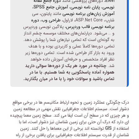
ENVI
، دوره‌های پژوهشی مانند
دوره جامع مقاله
نویسی
،
پایان نامه نویسی
،
آموزش جامع SPSS
،
آموزش زبان‌های برنامه نویسی
مانند پایتون، سی
شارپ، ASP.Net Core، لاراول،
طراحی وب
،
دوره
برنامه نویسی قالب وردپرس
، پلاگین نویسی وردپرس
و … می‌شود. دپارتمان‌های مختلف موسسه چشم انداز
به گونه‌ای است که تمامی نیازهای شما را پوشش دهد.
تمامی دوره‌ها کاملاً عملی و کاربردی بوده و با هدف
ورود به بازار کار طراحی شده است. تمامی دوره‌ها زیر
نظر افراد متخصص و حرفه‌ای آموزش داده خواهد
شد.
چنانچه در مورد هر یک از دوره‌ها سوالی دارید
همواره آماده پاسخگویی به شما هستیم. با ما در
تماس باشید و سوالات خود را با ما در میان بگذارید.
درک چگونگی عملکرد زمین و نحوه ارتباط مکانیسم ها در برخی مواقع
دشوار است. سیستم اطلاعات جغرافیایی نقش مهمی در مطالعه زمین
و هر چیزی که در سطح آن است ایفا می کند. سطح زمین معما پیچیده
ای دارد که درک آن حتی برای زمین شناسان نیز دشوار است، اما با
استفاده از
GIS
توانسته اند برخی از این معماها را حل کنند.
زمین
شناسان از قدرت سیستم اطلاعات جغرافیایی برای یافتن برخی از راه