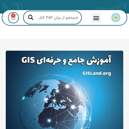
0
مشاوره GIS و RS