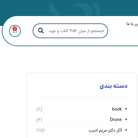
 با ما
0
دسته بندی
book
(۲)
Drone
(۴)
آثار دکتر مریم ادیب
(۲۵)