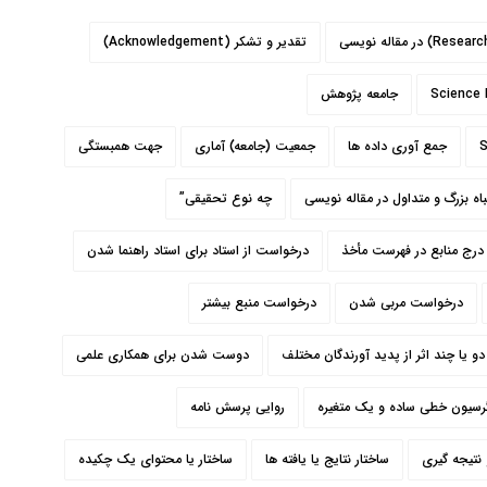
تقدیر و تشکر (Acknowledgement)
جامعه پژوهش
جمع­ آوری داده­ ها
جمعیت (جامعه) آماری
جهت همبستگی
اه بزرگ و متداول در مقاله نویسی
چه نوع تحقیقی”
درج منابع در فهرست مأخذ
درخواست از استاد برای استاد راهنما شدن
درخواست مربی شدن
درخواست منبع بیشتر
دو یا چند اثر از پدید آورندگان مختلف
دوست شدن برای همکاری علمی
رسیون خطی ساده و یک متغیره
روایی پرسش نامه
نتیجه گیری
ساختار نتایج یا یافته ها
ساختار يا محتواي يک چکيده