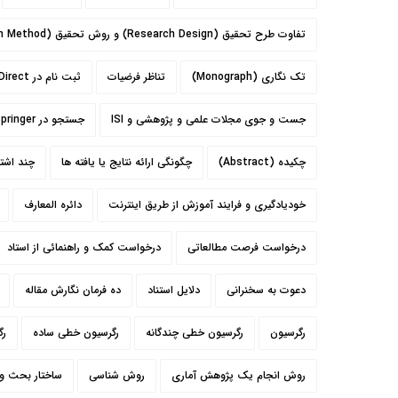
تفاوت طرح تحقیق (Research Design) و روش تحقیق (Research Method) در مقاله نویسی
تک نگاری (Monograph)
تناظر فرضیات
ثبت نام در Science Direct
جست و جوی مجلات علمی و پژوهشی و ISI
جستجو در Springer
چکیده (Abstract)
چگونگی ارائه نتایج یا یافته ها
چند اشتب
خودیادگیری و فرایند آموزش از طریق اینترنت
دائره المعارف
درخواست فرصت مطالعاتی
درخواست کمک و راهنمائی از استاد
دعوت به سخنرانی
دلایل استناد
ده فرمان نگارش مقاله
رگرسیون
رگرسیون خطی چندگانه
رگرسیون خطی ساده
رگ
روش انجام یک پژوهش آماری
روش شناسی
ساختار بحث و 