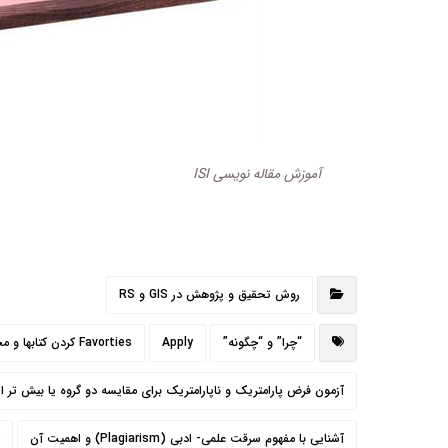
آموزش مقاله نویسی ISI
روش تحقیق و پژوهش در GIS و RS
“چرا” و “چگونه”
Apply
Favorties كردن كتابها و مجلات
آزمون فرض پارامتریک و ناپارامتریک برای مقایسه دو گروه یا بیش تر از
آشنايي با مفهوم سرقت علمی- ادبی (Plagiarism) و اهميت آن