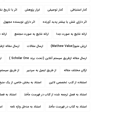
آمار استنباطی
آمار توصیفی
ابزار پژوهش
اثر با تاریخ نش
اثر دارای شش یا بیشتر پدید آورنده
اثر دارای نویسنده مجهول
ارائه نتایج به صورت جدا
ارائه نتایج به صورت مجتمع
ارائه 
ارزش متیو(Mathew Value)
ارسال مقالات
ارسال مقاله ازط
ارسال مقاله ازطريق سيستم آنلاين (تحت برند Scholar One )
ار
ارکان مختلف مقاله
از طريق ايميل به سردبير
از طريق سيستم 
استفاده از کتب تخصصی لاتین
استناد به بخش خاصی از یک منبع 
استناد به فصل ترجمه شده از کتاب در فهرست مأخذ
استناد به فص
استناد به کتاب در فهرست مأخذ
استناد به مدخل واژه نامه
اس