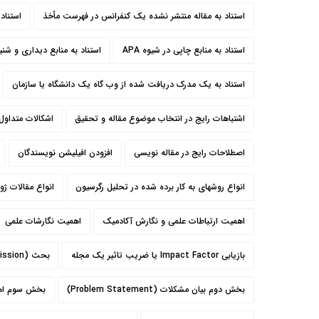
استناد به مقاله منتشر نشده یک کنفرانس در فهرست مأخذ
استناد
استناد به منابع چاپی در شیوه APA
استناد به منابع دیداری و شن
استناد به یک مدرک دریافت شده از وب گاه یک دانشگاه یا سازمان
اشتباهات رایج در انتخاب موضوع مقاله و تحقیق
اشکالات متداول
اصطلاحات رایج در مقاله نویسی
افزودن افیلیشن نویسندگان
انواع روشهای به کار برده شده در تحلیل رگرسیون
انواع مقالات ژور
اهمیت ارتباطات علمی و نگارش آکادمیک
اهمیت نگارشات علمی
بازیابی Impact Factor یا ضریب تاثير یک مجله
بحث (Discission)
بخش دوم بیان مشکلات (Problem Statement)
بخش سوم اهداف پ