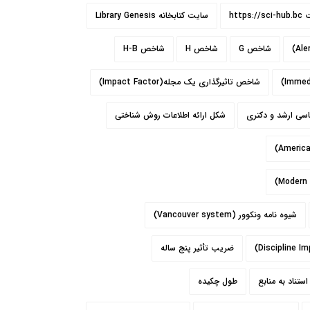
https:/
سایت کتابخانه Library Genesis
شاخص G
شاخص H
شاخص H-B
شاخص تاثيرگذاری يک مجله(Impact Factor)
اسی ارشد و دکتری
شکل ارائه اطلاعات روش شناختی
شیوه نامه ونکوور (Vancouver system)
ضریب تأثیر پنج ساله
تناد به منابع
طول چکيده