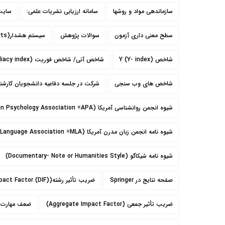
سازماندهی مواد و روشها
سامانه ارزیابی نشریات علمی:
سایت /sci-hub.bc
سطح معنی داری آزمون
سوالات پژوهش
سیستم هشدار(Alerts)
شاخص Y (Y- index)
شاخص آنی/ شاخص فوریت (Immediacy index)
شاخص های وب سنجی
شرکت در جلسه دفاعیه دانشجویان کارشن
شیوه انجمن روانشناسی آمریکا (American Psychology Association =APA)
شیوه نامه انجمن زبان مدرن آمریکا (Modern Language Association =MLA)
شیوه نامه شیکاگو (Documentary- Note or Humanities Style)
صفحه نتایج در Springer
ضريب تأثير رشته(Discipline Impact Factor (DIF))
ضریب تأثیر جمعی (Aggregate Impact Factor)
ضعف مهارت اس