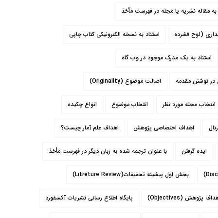
 به مقاله نشریه یا مجله در فهرست مأخذ
یداری (لوح فشرده
استناد به نسخه الکترونیکی کتاب چاپی
استناد به یک مدرک موجود در وب گاه
 در نوشتن مقدمه
اصالت موضوع (Originality)
انتخاب مجله مورد نظر
انتخاب موضوع
انواع چکيده
نال
اهداف اختصاصی پژوهش
اهداف علم آمار چیست؟
ایده گرفتن
با عنوان ترجمه شده به زبان دیگر در فهرست مأخذ
بخش اول پیشینه تحقیقات(Litreture Review)
ژوهش (Objectives)
پايگاه اطلاع رساني نشريات آکسفورد