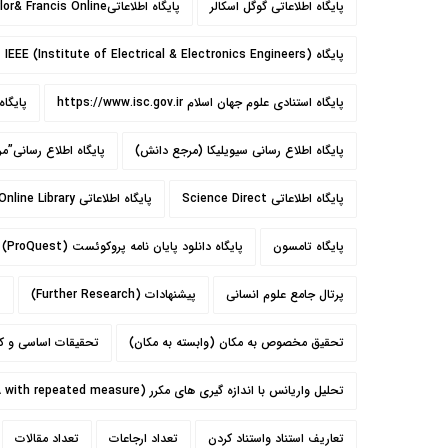
پايگاه اطلاعاتي گوگل اسكالر
پايگاه اطلاعاتیTaylor& Francis Online
پایگاه IEEE (Institute of Electrical & Electronics Engineers)
پایگاه استنادی علوم جهان اسلام https://www.isc.gov.ir
پایگاه
پایگاه اطلاع رسانی سیویلیکا (مرجع دانش)
پایگاه اطلاع رسانی”م
پایگاه اطلاعاتی Science Direct
پایگاه اطلاعاتی Wiley Online Library
پایگاه تامسون
پایگاه دانلود پایان نامه پروکوئست (ProQuest)
پرتال جامع علوم انسانی
پیشنهادات (Further Research)
پ
تحقیق مخصوص به مکان (وابسته به مکان)
تحقیقات اساسی و کا
تحلیل واریانس با اندازه گیری های مکرر (ANOVA with repeated measure)
تعاریف استناد واستناد کردن
تعداد ارجاعات
تعداد مقالات