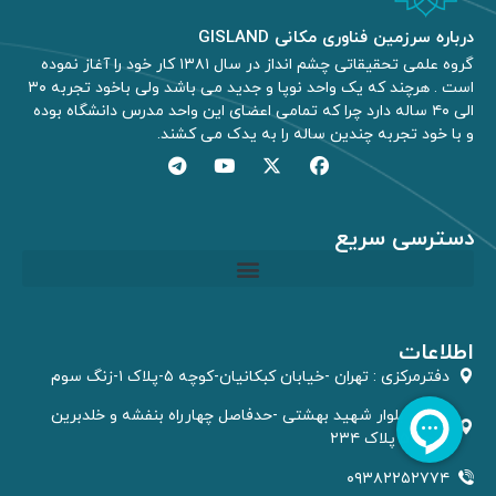
درباره سرزمین فناوری مکانی GISLAND
گروه علمی تحقیقاتی چشم انداز در سال ۱۳۸۱ کار خود را آغاز نموده
است . هرچند که یک واحد نوپا و جدید می باشد ولی باخود تجربه ۳۰
الی ۴۰ ساله دارد چرا که تمامی اعضای این واحد مدرس دانشگاه بوده
و با خود تجربه چندین ساله را به یدک می کشند.
دسترسی سریع
مشاوره GIS و RS
اطلاعات
دفترمركزى : تهران -خیابان کبکانیان-کوچه ۵-پلاک ۱-زنگ سوم
شیراز- بلوار شهید بهشتی -حدفاصل چهارراه بنفشه و خلدبرین
کوچه ۵ پلاک ۲۳۴
۰۹۳۸۲۲۵۲۷۷۴