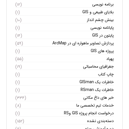
برنامه نویسی
(۱۲)
بلایای طبیعی و GIS
(۱)
بینش چشم انداز
(۱۰)
پایانامه نویسی
(۱)
پایتون در GIS
(۱۴)
پردازش تصاویر ماهواره ای در ArcMap
(۵۹)
پروژه های GIS
(۱)
پهپاد
(۵۵)
جغرافیای محاسباتی
(۱۹)
چاپ کتاب
(۱)
خاطرات یک GISman
(۱)
خاطرات یک RSman
(۱)
خبر های داغ مکانی
(۳۳۴)
خدمات تیم تخصصی ما
(۸)
درخواست انجام پروژه GIS وRS
(۱)
دسته‌بندی نشده
(۱۵۲)
دوره آموزشی ویژه
(۵)