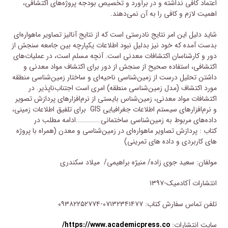
اعتماد کافی نداشته و در برآورد و تخصیص بودجه پروژه‌های اکتشافی،
اهمیت لازم و کافی را به آن نمی‌دهند.
شاید دلیل این امر نتایج نادرستی است که از نتایج آنالیز تصاویر ماهواره‌ای
بدست آمده که خود نیز بدلیل نبود اطلاعات یکپارچه بین جامعه سنجش از
دور و کارشناسان اکتشافات معدنی است. آنچه مسلم است، در عملیات‌های
اکتشافی، استفاده صحیح از سنجش از دور برای اکتشاف مواد معدنی و
داشتن تحلیل درست از زمین‌شناسی ناحیه‌ای و ساختار زمین‌شناسی منطقه
مورد اکتشاف (مدل زمین‌شناسی منطقه) امری است اجتناب‌ناپذیر. در
اکتشافات مواد معدنی، زمین‌شناس بایستی از نرم‌افزار‌های پردازش تصویر
و نرم‌افزارهای سیستم اطلاعات جغرافیایی GIS برای تلفیق اطلاعات زمینی،
داده‌های مربوط به زمین‌شناسی ساختمانی…………….ادامه مطلب در
کتاب : پردازش تصاویر ماهواره‌ای در زمین‌شناسی و معدن (همراه با پروژه
های کاربردی و داده های تمرینی)
مولفان: سعید جوی زاده/ منیژه براهیمی/ میلاد سکندری
انتشارات آکادمیک-۱۳۹۷
تلفن تماس سفارش کتاب: ۰۷۱۳۲۳۴۱۴۷۷-۰۹۳۸۲۲۵۲۷۷۴
سایت انتشارات:
https://www.academicpress.co/