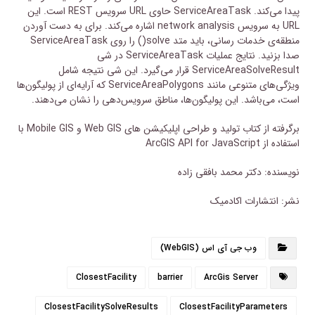
پیدا می‌کند. ServiceAreaTask حاوی URL سرویس REST است. این
URL به سرویس network analysis اشاره می‌کند. برای به دست آوردن
منطقه‌ی خدمات رسانی، باید متد solve() را روی ServiceAreaTask
صدا بزنید. نتایج عملیات ServiceAreaTask در شی
ServiceAreaSolveResult قرار می‌گیرد. این شی نتیجه شامل
ویژگی‌های متنوعی مانند ServiceAreaPolygons که آرایه‌ای از پولیگون‌ها
است، می‌باشد. این پولیگون‌ها، مناطق سرویس‌دهی را نشان می‌دهند.
برگرفته از کتاب تولید و طراحی اپلیکیشن‌ های Web GIS و Mobile GIS با
استفاده از ArcGIS API for JavaScript
نویسنده: دکتر محمد بافقی زاده
نشر: انتشارات اکادمیک
وب جی آی اس (WebGIS)
ClosestFacility
barrier
ArcGis Server
ClosestFacilitySolveResults
ClosestFacilityParameters