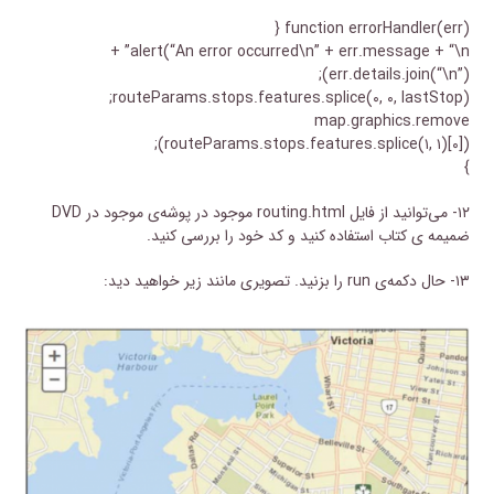
function errorHandler(err) {
alert(“An error occurred\n” + err.message + “\n” +
err.details.join(“\n”));
routeParams.stops.features.splice(۰, ۰, lastStop);
map.graphics.remove
(routeParams.stops.features.splice(۱, ۱)[۰]);
}
۱۲- می‌توانید از فایل routing.html موجود در پوشه‌ی موجود در DVD
ضمیمه ی کتاب استفاده کنید و کد خود را بررسی کنید.
۱۳- حال دکمه‌ی run را بزنید. تصویری مانند زیر خواهید دید: