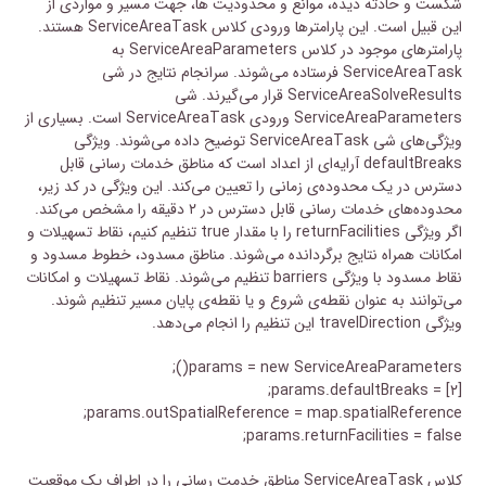
شکست و حادثه دیده، موانع و محدودیت ها، جهت مسیر و مواردی از
این قبیل است. این پارامترها ورودی کلاس ServiceAreaTask هستند.
پارامترهای موجود در کلاس ServiceAreaParameters به
ServiceAreaTask فرستاده می‌شوند. سرانجام نتایج در شی
ServiceAreaSolveResults قرار می‌گیرند. شی
ServiceAreaParameters ورودی ServiceAreaTask است. بسیاری از
ویژگی‌های شی ServiceAreaTask توضیح داده می‌شوند. ویژگی
defaultBreaks آرایه‌ای از اعداد است که مناطق خدمات رسانی قابل
دسترس در یک محدوده‌ی زمانی را تعیین می‌کند. این ویژگی در کد زیر،
محدوده‌های خدمات رسانی قابل دسترس در ۲ دقیقه را مشخص می‌کند.
اگر ویژگی returnFacilities را با مقدار true تنظیم کنیم، نقاط تسهیلات و
امکانات همراه نتایج برگردانده می‌شوند. مناطق مسدود، خطوط مسدود و
نقاط مسدود با ویژگی barriers تنظیم می‌شوند. نقاط تسهیلات و امکانات
می‌توانند به عنوان نقطه‌ی شروع و یا نقطه‌ی پایان مسیر تنظیم شوند.
ویژگی travelDirection این تنظیم را انجام می‌دهد.
params = new ServiceAreaParameters();
params.defaultBreaks = [۲];
params.outSpatialReference = map.spatialReference;
params.returnFacilities = false;
کلاس ServiceAreaTask مناطق خدمت رسانی را در اطراف یک موقعیت