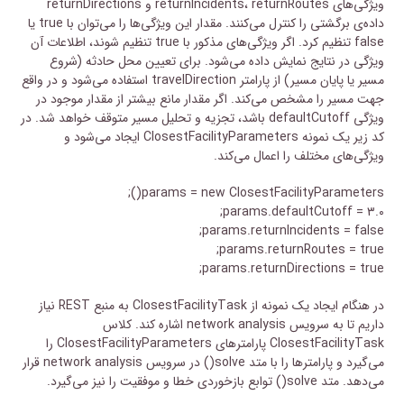
ویژگی‌های returnIncidents، returnRoutes و returnDirections
داده‌ی برگشتی را کنترل می‌کنند. مقدار این ویژگی‌ها را می‌توان با true یا
false تنظیم کرد. اگر ویژگی‌های مذکور با true تنظیم شوند، اطلاعات آن
ویژگی در نتایج نمایش داده می‌شود. برای تعیین محل حادثه (شروع
مسیر یا پایان مسیر) از پارامتر travelDirection استفاده می‌شود و در واقع
جهت مسیر را مشخص می‌کند. اگر مقدار مانع بیشتر از مقدار موجود در
ویژگی defaultCutoff باشد، تجزیه و تحلیل مسیر متوقف خواهد شد. در
کد زیر یک نمونه ClosestFacilityParameters ایجاد می‌شود و
ویژگی‌های مختلف را اعمال می‌کند.
params = new ClosestFacilityParameters();
params.defaultCutoff = ۳.۰;
params.returnIncidents = false;
params.returnRoutes = true;
params.returnDirections = true;
در هنگام ایجاد یک نمونه از ClosestFacilityTask به منبع REST نیاز
داریم تا به سرویس network analysis اشاره کند. کلاس
ClosestFacilityTask پارامترهای ClosestFacilityParameters را
می‌گیرد و پارامترها را با متد solve() در سرویس network analysis قرار
می‌دهد. متد solve() توابع بازخوردی خطا و موفقیت را نیز می‌گیرد.