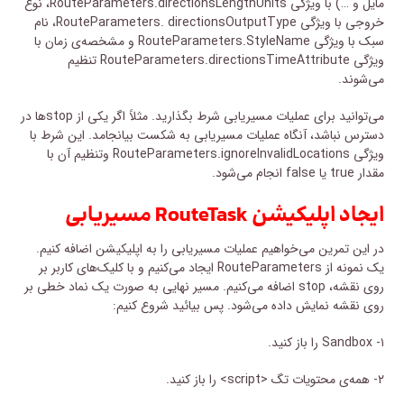
مایل و …) با ویژگی RouteParameters.directionsLengthUnits، نوع
خروجی با ویژگی RouteParameters. directionsOutputType، نام
سبک با ویژگی RouteParameters.StyleName و مشخصه‌ی زمان با
ویژگی RouteParameters.directionsTimeAttribute تنظیم
می‌شوند.
می‌توانید برای عملیات مسیریابی شرط بگذارید. مثلاً اگر یکی از stop‌ها در
دسترس نباشد، آنگاه عملیات مسیریابی به شکست بیانجامد. این شرط با
ویژگی RouteParameters.ignoreInvalidLocations وتنظیم آن با
مقدار true یا false انجام می‌شود.
ایجاد اپلیکیشن RouteTask مسیریابی
در این تمرین می‌خواهیم عملیات مسیریابی را به اپلیکیشن اضافه کنیم.
یک نمونه از RouteParameters ایجاد می‌کنیم و با کلیک‌های کاربر بر
روی نقشه، stop اضافه می‌کنیم. مسیر نهایی به صورت یک نماد خطی بر
روی نقشه نمایش داده می‌شود. پس بیائید شروع کنیم:
۱- Sandbox را باز کنید.
۲- همه‌ی محتویات تگ <script> را باز کنید.