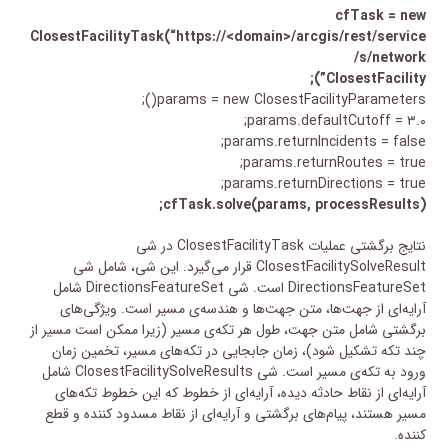
cfTask = new
ClosestFacilityTask(“https://<domain>/arcgis/rest/service
s/network/
ClosestFacility”);
params = new ClosestFacilityParameters();
params.defaultCutoff = ۳.۰;
params.returnIncidents = false;
params.returnRoutes = true;
params.returnDirections = true;
cfTask.solve(params, processResults);
نتایج برگشتی عملیات ClosestFacilityTask در شی
ClosestFacilitySolveResult قرار می‌گیرد. این شی، شامل شی
DirectionsFeatureSet است. شی DirectionsFeatureSet شامل
آرایه‌ای از جهت‌ها، متن جهت‌ها و هندسه‌ی مسیر است. ویژگی‌های
برگشتی شامل متن جهت، طول هر تکه‌ی مسیر (زیرا ممکن است مسیر از
چند تکه تشکیل شود)، زمان جابجایی در تکه‌های مسیر، تخمین زمان
ورود به تکه‌ی مسیر است. شی ClosestFacilitySolveResults شامل
آرایه‌ای از نقاط حادثه دیده، آرایه‌ای از خطوط که این خطوط تکه‌های
مسیر هستند، پیام‌های برگشتی و آرایه‌ای از نقاط مسدود کننده و قطع
کننده.