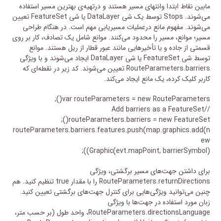
مابین نقاط ابتدا وانتهای مسیر هستند و درتهیه‌ی بهترین مسیر استفاده
می‌شوند. Stops توسط یک شی DataLayer یا شی FeatureSet تعیین
می‌شوند. مفهوم مانع درعملیات مسیریابی مهم است. در هنگام طراحی
مسیر؛ موانع، مسیر را محدود می‌کنند. موانع شامل یک تصادف، کار بر روی
قسمتی از جاده و یا تأخیرهایی مانند عبور قطار از ریل هستند. موانع
توسط شی FeatureSet یا شی DataLayer ایجاد می‌شوند و با ویژگی
RouteParameters.barriers تعیین می‌شوند. کد زیر در نقطه‌ای که
کاربر کلیک کرده، یک مانع ایجاد می‌کند.
var routeParameters = new RouteParameters();
//Add barriers as a FeatureSet
routeParameters.barriers = new FeatureSet();
routeParameters.barriers.features.push(map.graphics.add(n
ew
Graphic(evt.mapPoint, barrierSymbol)));
برای داشتن جهت‌های مسیر برگشتی، ویژگی
RouteParameters.returnDirections را با مقدار true تنظیم کنید. هم
چنین می‌توانید ویژگی‌هایی برای کنترل جهت‌های برگشتی تعیین کنید.
زبان مورد استفاده در جهت‌ها با ویژگی
RouteParameters.directionsLanguage، واحد طول (بر حسب متر،