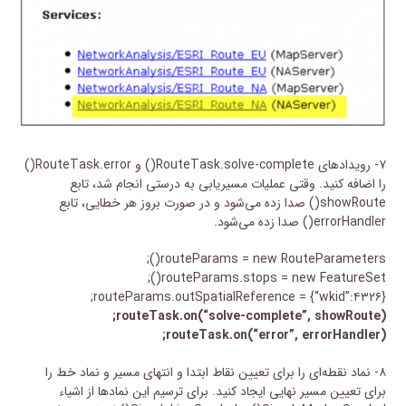
۷- رویدادهای RouteTask.solve-complete() و RouteTask.error()
را اضافه کنید. وقتی عملیات مسیریابی به درستی انجام شد، تابع
showRoute() صدا زده می‌شود و در صورت بروز هر خطایی، تابع
errorHandler() صدا زده می‌شود.
routeParams = new RouteParameters();
routeParams.stops = new FeatureSet();
routeParams.outSpatialReference = {“wkid”:۴۳۲۶};
routeTask.on(“solve-complete”, showRoute);
routeTask.on(“error”, errorHandler);
۸- نماد نقطه‌ای را برای تعیین نقاط ابتدا و انتهای مسیر و نماد خط را
برای تعیین مسیر نهایی ایجاد کنید. برای ترسیم این نمادها از اشیاء