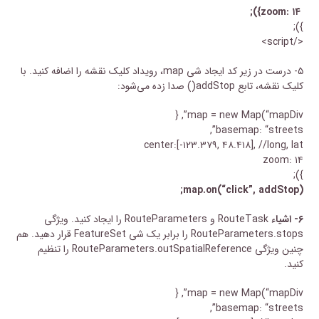
zoom: ۱۴});
});
</script>
۵- درست در زیر کد ایجاد شی map، رویداد کلیک نقشه را اضافه کنید. با
کلیک نقشه، تابع addStop() صدا زده می‌شود:
map = new Map(“mapDiv”, {
basemap: “streets”,
center:[-۱۲۳.۳۷۹, ۴۸.۴۱۸], //long, lat
zoom: ۱۴
});
map.on(“click”, addStop);
۶- اشیاء
RouteTask و RouteParameters را ایجاد کنید. ویژگی
RouteParameters.stops را برابر یک شی FeatureSet قرار دهید. هم
چنین ویژگی RouteParameters.outSpatialReference را تنظیم
کنید.
map = new Map(“mapDiv”, {
basemap: “streets”,