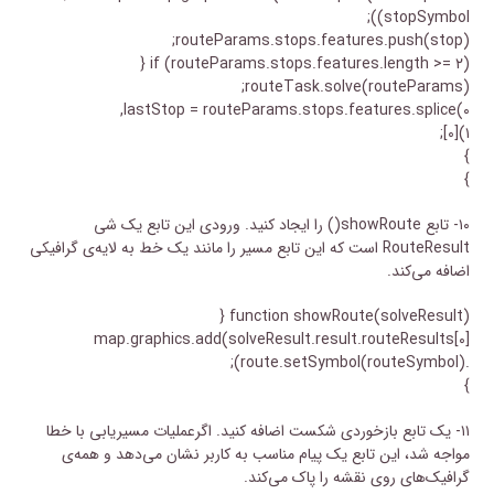
stopSymbol));
routeParams.stops.features.push(stop);
if (routeParams.stops.features.length >= ۲) {
routeTask.solve(routeParams);
lastStop = routeParams.stops.features.splice(۰,
۱)[۰];
}
}
۱۰- تابع showRoute() را ایجاد کنید. ورودی این تابع یک شی
RouteResult است که این تابع مسیر را مانند یک خط به لایه‌ی گرافیکی
اضافه می‌کند.
function showRoute(solveResult) {
map.graphics.add(solveResult.result.routeResults[۰]
.route.setSymbol(routeSymbol));
}
۱۱- یک تابع بازخوردی شکست اضافه کنید. اگرعملیات مسیریابی با خطا
مواجه شد، این تابع یک پیام مناسب به کاربر نشان می‌دهد و همه‌ی
گرافیک‌های روی نقشه را پاک می‌کند.