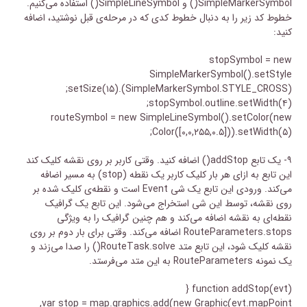
SimpleMarkerSymbol() و SimpleLineSymbol() استفاده می‌کنیم.
خطوط کد زیر را به دنبال خطوط کدی که در مرحله‌‌ی قبل نوشتید، اضافه
کنید:
stopSymbol = new
SimpleMarkerSymbol().setStyle
(SimpleMarkerSymbol.STYLE_CROSS).setSize(۱۵);
stopSymbol.outline.setWidth(۴);
routeSymbol = new SimpleLineSymbol().setColor(new
Color([۰,۰,۲۵۵,۰.۵])).setWidth(۵);
۹- یک تابع addStop() اضافه کنید. وقتی کاربر بر روی نقشه کلیک کند
این تابع به ازای هر بار کلیک کاربر یک نقطه (stop) به مسیر اضافه
می‌کند. ورودی این تابع یک شی Event است و نقطه‌ی کلیک شده بر
روی نقشه، توسط این شی استخراج می‌شود. این تابع یک گرافیک
نقطه‌ای به نقشه اضافه می‌کند و هم چنین گرافیک را به ویژگی
RouteParameters.stops اضافه می‌کند. وقتی برای بار دوم بر روی
نقشه کلیک شود، این تابع متد RouteTask.solve() را صدا می‌زند و
یک نمونه RouteParameters به این متد می‌فرستد.
function addStop(evt) {
var stop = map.graphics.add(new Graphic(evt.mapPoint,