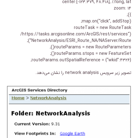
center:[-۱۲۳.۳۷۹, ۴۸.۴۱۸], //long, lat
zoom: ۱۴
});
map.on(“click”, addStop);
routeTask = new RouteTask
(“https://tasks.arcgisonline.com/ArcGIS/rest/services/
NetworkAnalysis/ESRI_Route_NA/NAServer/Route”);
routeParams = new RouteParameters();
routeParams.stops = new FeatureSet();
routeParams.outSpatialReference = {“wkid”:۴۳۲۶};
تصویر زیر سرویس network analysis را نشان می‌دهد.