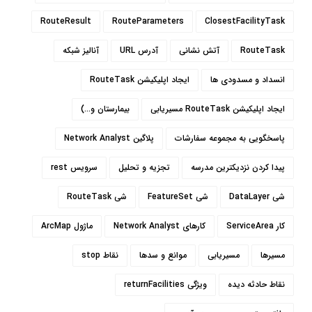
RouteResult
RouteParameters
ClosestFacilityTask
RouteTask
آتش نشانی
آدرس URL
آنالیز شبکه
انسداد و مسدودی ها
ایجاد اپلیکیشن RouteTask
ایجاد اپلیکیشن RouteTask مسیریابی
بیمارستان و...)
پاسخگویی به مجموعه سفارشات
پلاگین Network Analyst
پیدا کردن نزدیکترین مدرسه
تجزیه و تحلیل
سرویس rest
شی DataLayer
شی FeatureSet
شی RouteTask
کار ServiceArea
کارهای Network Analyst
ماژول ArcMap
مسیرها
مسیریابی
موانع و سدها
نقاط stop
نقاط حادثه دیده
ویژگی returnFacilities