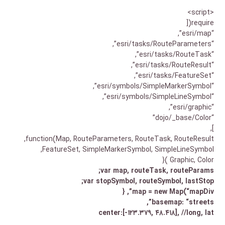
<script>
require([
“esri/map”,
“esri/tasks/RouteParameters”,
“esri/tasks/RouteTask”,
“esri/tasks/RouteResult”,
“esri/tasks/FeatureSet”,
“esri/symbols/SimpleMarkerSymbol”,
“esri/symbols/SimpleLineSymbol”,
“esri/graphic”,
“dojo/_base/Color”
],
function(Map, RouteParameters, RouteTask, RouteResult,
FeatureSet, SimpleMarkerSymbol, SimpleLineSymbol,
Graphic, Color ){
var map, routeTask, routeParams;
var stopSymbol, routeSymbol, lastStop;
map = new Map(“mapDiv”, {
basemap: “streets”,
center:[-۱۲۳.۳۷۹, ۴۸.۴۱۸], //long, lat