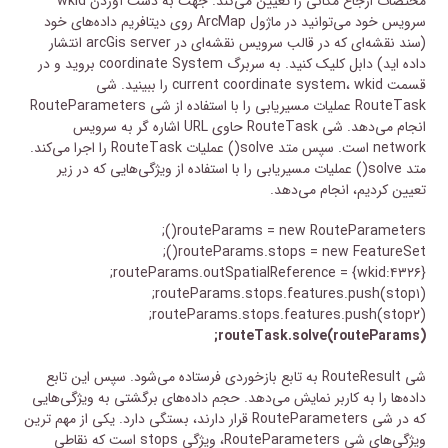
مختصات ارجاع مکانی را تعیین می‌کند. جهت به دست آوردن wkid
سرویس خود می‌توانید در ماژول ArcMap روی دیتافریم داده‌های خود
(سند نقشه‌ای که در قالب سرویس نقشه‌ای در arcGis server انتشار
داده اید) دابل کلیک کنید. به سربرگ coordinate System بروید و در
قسمت current coordinate system، wkid را ببینید. شی
RouteTask عملیات مسیریابی را با استفاده از شی RouteParameters
انجام می‌دهد. شی RouteTask حاوی URL اشاره گر به سرویس
network است. سپس متد solve() عملیات RouteTask را اجرا می‌کند.
متد solve() عملیات مسیریابی را با استفاده از ویژگی‌هایی که در زیر
تعیین کردیم، انجام می‌دهد.
routeParams = new RouteParameters();
routeParams.stops = new FeatureSet();
routeParams.outSpatialReference = {wkid:۴۳۲۶};
routeParams.stops.features.push(stop۱);
routeParams.stops.features.push(stop۲);
routeTask.solve(routeParams);
شی RouteResult به تابع بازخوردی فرستاده می‌شود. سپس این تابع
داده‌ها را به کاربر نمایش می‌دهد. حجم داده‌های برگشتی به ویژگی‌هایی
که در شی RouteParameters قرار دارند، بستگی دارد. یکی از مهم ترین
ویژگی‌های شی RouteParameters، ویژگی stops است که نقاطی