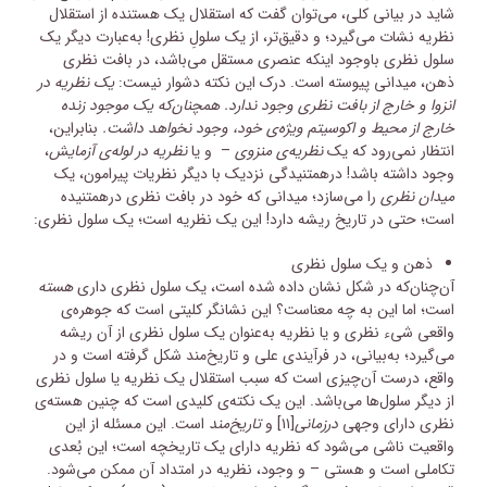
شاید در بیانی کلی، می‌توان گفت که استقلال یک هستنده از استقلال
نظریه نشات می‌گیرد؛ و دقیق‌تر، از یک سلولِ نظری! به‌عبارت دیگر یک
سلول نظری باوجود اینکه عنصری مستقل می‌باشد، در بافت نظری
ذهن، میدانی پیوسته است. درک این نکته دشوار نیست:
یک نظریه در
انزوا و خارج از بافت نظری وجود ندارد. همچنان‌که یک موجود زنده
خارج از محیط و اکوسیتم ویژه‌ی خود، وجود نخواهد داشت.
بنابراین،
انتظار نمی‌رود که یک
نظریه‌ی منزوی
– و یا
نظریه در لوله‌ی آزمایش
،
وجود داشته باشد! درهمتنیدگی نزدیک با دیگر نظریات پیرامون، یک
میدان نظری
را می‌سازد؛ میدانی که خود در بافت نظری درهمتنیده
است؛ حتی در تاریخ ریشه دارد! این یک نظریه است؛ یک سلول نظری:
ذهن و یک سلول نظری
آن‌چنان‌که در شکل نشان داده شده است، یک سلول نظری داری
هسته
است؛ اما این به چه معناست؟ این نشانگر کلیتی است که جوهره‌ی
واقعی شیء نظری و یا نظریه به‌عنوان یک سلول نظری از آن ریشه
می‌گیرد؛ به‌بیانی، در فرآیندی علی و تاریخ‌مند شکل گرفته است و در
واقع، درست آن‌چیزی است که سبب استقلال یک نظریه یا سلول نظری
از دیگر سلول‌ها می‌باشد. این یک نکته‌ی کلیدی است که چنین هسته‌ی
نظری دارای وجهی
درزمانی
[۱۱]
و
تاریخ‌مند
است. این مسئله از این
واقعیت ناشی می‌شود که نظریه دارای یک تاریخچه است؛ این بُعدی
تکاملی است و هستی – و وجود، نظریه در امتداد آن ممکن می‌شود.