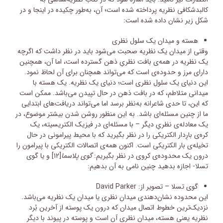
کالبدشکافی نظریه پرداخته شده است؛ آن، به‌طور چکیده در اینجا و در
شکل زیر نشان داده شده است:
هسته و میدان یک سلول نظری
وقتی از میدان یک نظریه صحبت می‌شود باید در نظر داشت که اگرچه
یک نظریه در همه‌ی بافت نظریِ ذهن گسترده است، اما آن، همچنین
دارای مرز و حدوده‌ی است که می‌تواند همچنان برای آن لحاظ نمود.
این دنیای یک سلول نظری است؛ دنیای یک نظریه‌. یک هسته با
میدانی متلاطم، که در بافت ذهن در حال تپیدن می‌باشد. ممکن است
که این، تا حدی شاعرانه به‌نظر برسد اما می‌تواند دریافت‌های ابتدایی
ما از چنین مسئله‌ای باشد. به این منظور روشن شدن بیشتر موضوع، در
یک معادله‌ی نظریِ دیگر – با مسئله‌ای در فیزیک الکتریسیته، یک
کره‌ی بارِدار الکتریکی را در نظر بگیرید که با محیط پیرامونی در حال
تخیله‌ی بار الکتریکی است. اکنون همه‌ی اتصالات الکتریکی با پیرامون را
درون یک محدوده‌ی کروی در نظر بگیریم:
گوی
پلاسما
[۱۲]
و یا گوی
تسلا- اجازه بدهید چنین نامی به آن بدهیم:
گوی تسلا – تصویر از: David Parker
این محدوده نشان‌دهندی میدان نظری یا میدان یک نظریه می‌باشد.
نزدیک‌ترین خطوط اتصال میدان که درون یک پوسته از آخرین بُرد
نظریه یعنی هسته، میدان نظری آن است و پوسته در پیوند با دیگر