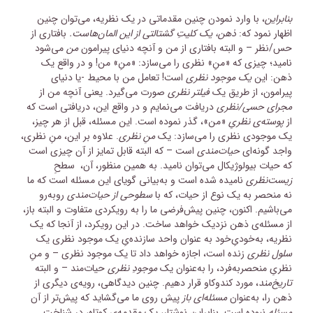
بنابراین
، با وارد نمودن چنین مقدماتی در یک نظریه، می‌توان چنین
اظهار نمود که:
ذهن، یک کلیتِ گشتالتی از این المان‌هاست.
بافتاری از
حس/نظر – و البته بافتاری از من و آنچه دنیای پیرامون
من
می‌شود
نامید؛ چیزی که «منِ» نظری را می‌سازد: «منِ» من! و در واقع یک
ذهن: این
یک موجود نظری
است! تعامل من با محیط -یا دنیای
پیرامون، از طریق یک
فیلتر نظری
صورت می‌گیرد. یعنی آنچه من از
مجرای حسی/نظری
دریافت می‌نمایم و در واقع این، دریافتی است که
از
پوسته‌ی نظریِ
«من»، گذر نموده است. این مسئله، قبل از هر چیز،
یک موجودی نظری را می‌سازد: یک
منِ نظری
. علاوه بر این، منِ نظری،
واجد گونه‌ای
حیات‌مندی
است – که البته قابل تمایز از آن چیزی است
که حیات بیولوژیکال می‌توان نامید. به همین منظور، آن، سطحِ
زیست‌نظری
نامیده شده است و به‌بیانی گویای این مسئله است که ما
نه منحصر به یک نوع از حیات، که با
سطوحی از حیات‌مندی
روبه‌رو
می‌باشیم. اکنون، چنین پیش‌فرضی ما را به رویکردی متفاوت و البته باز،
از مسئله‌ی ذهن نزدیک خواهد ساخت. در این رویکرد، از آنجا که یک
نظریه، به‌خودیِ‌خود به‌ عنوان واحد سازنده‌یِ یک موجود نظری یک
سلول نظری
زنده است، اجازه خواهد داد تا یک موجود نظری – و منِ
نظریِ منحصربه‌فرد، را به‌عنوان یک
موجودِ نظری
حیات‌مند – و البته
تاریخ‌مند
، مورد کندوکاو قرار دهیم. چنین دیدگاهی، رویه‌ی دیگری از
ذهن را، به‌عنوان
مسئله‌ای باز
پیش روی ما می‌گشاید که پیش‌تر از آن
مسئله
نبوده است. بنابراین نوشتار، یک مقدمه‌ی کوتاه، در شناخت