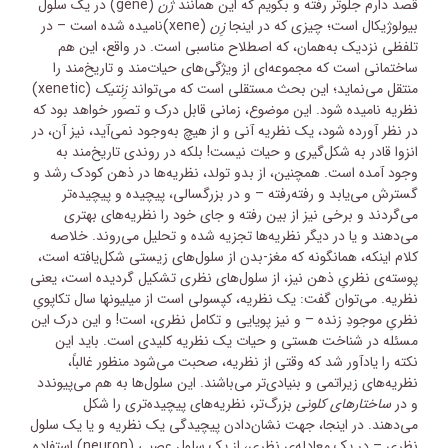
قصد دارم جلوتر رفته و بگویم که این همانند
ژن
(gene) در یک سلول
بیولوژیکال است؛ چیزی که در اینجا
زِن
(xene)نامیده شده است – در
تلفظی نزدیک به‌همان، که اصطلاح مناسبی است. در واقع، این هم
ساختمانی است که مجموعه‌ای از ویژگی‌های حیات‌مند و تاریخ‌مند را
منتقل می‌نماید؛ این بحث مستقلی است که می‌تواند
زِنتیک
(xenetic)
نظریه نامیده شود. این موضوع، زمانی قابل درک و تصور خواهد بود که
در نظر آورده شود، یک نظریه آنی و از هیچ به‌وجود نمی‌آید، نیز آن، در
انزوا قادر به شکل‌گیری و حیات نیست! بلکه در روندی تاریخ‌مند به
وجود آمده است. همچنین، از بدو تولد، نظریه‌ها در ذهن کودک رشد و
گسترش می‌یابد و رفته‌رفته – و در بزرگسالی، پیچیده و پیچیده‌تر
می‌گردند و برخی نیز از بین رفته و جای خود را نظریه‌های بهتری
می‌دهند و یا در دیگر نظریه‌ها تجزیه شده و تحلیل می‌روند. خلاصه
کلام اینکه، همانگونه که مغز-بدن از سلول‌های زیستی شکل‌یافته است،
پوسته‌ی نظریِ ذهن نیز، از سلول‌های نظری تشکیل گردیده است، یعنی
نظریه. می‌توان گفت: یک نظریه، کپسولی است از میلیون­ها سال تکاپویِ
نظریِ موجودِ زنده – و نیز پویایی و تکامل نظری، است! و این درک این
مسئله در شناخت هستی و حیات یک نظریه کلیدی است. باید این
نکته را یادآور شد که وقتی از نظریه، صحبت می‌شود منظور غالباً،
نظریه‌های زیراتمی و بنیادی‌تر می‌باشند. این سلول‌ها به هم می‌پیوندد
و در
ساختارهای کلونی
بزرگ‌تر، نظریه‌های پیچیده‌تری را شکل
می‌دهند. در اینجا، جهت نشان‌دادن پیچیدگی یک نظریه و یا یک سلول
نظری – در یک معادله‌ی نظری، از یک سلول عصبی (neuron) استفاده