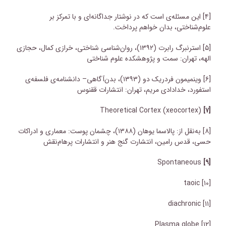
[۴]
این مسئله‌ی است که در نوشتار جداگانه‌ای و با تمرکز بر
علوم‌شناختی، بدان خواهم پرداخت.
[۵]
استرنبرگ رابرت (۱۳۹۲)، روان‌شناسی شناختی، خرازی کمال، حجازی
الهه، تهران: سمت و پژوهشکده علوم شناختی
[۶]
وینمیمون فردریک دو (۱۳۹۳)، بدن‌آگاهی– دانشنامه‌ی فلسفه‌ی
استفورد، خدادادی مریم، تهران: انتشارات ققنوس
Theoretical Cortex (xeocortex)
[۷]
[۸]
به‌نقل از: پالاسما یوهان (۱۳۸۸)، چشمان پوست: معماری و ادراکات
حسی، قدس رامین، انتشارت گنج هنر و انتشارات پرهام‌نقش
Spontaneous
[۹]
taoic
[۱۰]
diachronic
[۱۱]
Plasma globe
[۱۲]