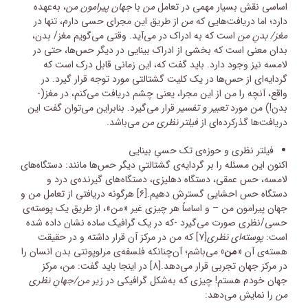
اساسی نقش بسیار مهمی در تعامل
من
با
جهان پیرامون من
، به‌عهده
دارد؛ اما دریافت‌هایی که
من
از طریق این مجرای حسی دارم، تنها در
مغز/ بدنِ من
است که به ادراک در می‌آید. وقتی می‌گویم مغز/ بدن،
بدان معنی است که بخشی از ادراک بینایی در دیگر حس‌ها، حتی در
لامسه نیز وجود دارد. باید گفت که، این زمانی قابل درک است که
گردایه‌ای از حس‌ها در یک کلیت گشتالتی مورد توجه قرار گیرد. در
واقع، آنچه را من از این مجرا، یعنی چشم دریافت می‌کنم، در مغز(-
بدن!) من مورد
تعبیر و تفسیر
قرار می‌گیرد. بنابراین می‌توان گفت این
دریافت‌ها گذرکرده‌ای از
فیلتر نظری من
می‌باشد.
فیلتر نظری و حوزه‌ی تک‌ حسیِ بینایی
اکنون این مسئله را بر گردایه‌ی گشتالتیِ دیگر حس‌ها‌ مانند: دستگاه‌های
لامسه، حس عمقی، دستگاه دهلیزی، دستگاه‌های گیرنده‌ی درد و
دستگاه حس احشایی گسترش دهیم.
[۶]
هرگونه دریافتی از تعامل من و
جهان پیرامون من – و اساساً هر چیزی غیر «من»، از طریق یک پوسته‌ی
حسی/نظری صورت می‌گیرد -که در یک گرافیک ساده نشان داده شده
است:
پوسته‌ای نظری
[۷]
که من در مرکز آن قرار داشته و در حقیقت
هسته‌ی آن «
من»
می‌باشم؛ آن‌چنانکه فلسفه‌ی مرلوپونتی بدن انسان را
در مرکز جهان تجربی قرار می‌دهد.
[۸]
در اینجا باید گفت: من، مرکز
جهان خودم هستم! چیزی که به‌شکل گرافیکی در زیر
من/جهانِ نظری
من
را نمایش می‌دهد: