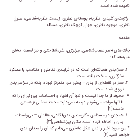
نامیده شده است.
واژه‌های کلیدی:
نظریه، پوسته‌ی نظری، زیست-نظریه‌شناسی، سلولِ
نظری، موجود نظری، جهانِ کوچک نظری، مسئله.
مقدمه
یافته‌های اخیر عصب‌شناسی، بیولوژی، علوم‌شناختی
و نیز
فلسفه
نشان
می‌دهد که:
مغز/بدن
همبافته‌ای‌ است که در فرایندی تکاملی و متناسب با عملکردِ
سازگاری
، ساخت یافته‌ است.
مغز
در نقطه‌ای از بدن – یعنی سر، متمرکز نبوده، بلکه در
سراسر
بدن
توزیع
شده است.
محیط
از ما جدا نیست و تنها آن اشیاء و احساسات بیرونی‌ای را که
با آنها مواجه می‌شویم عرضه نمی‌دارد:
محیط بخشی از هستی
ماست
[۲]
همچنن در مسئله‌ی مکان‌مندی بدن‌آگاهی، هاله‌ای – بی‌واسطه،
بدن را احاطه کرده است:
مکان پیراشخصی
[۳]
.
* من مورد اخیر را ذیل شکل عام‌تری می‌دانم که آن را میدان-بدن
خواهم نامید
[۴]