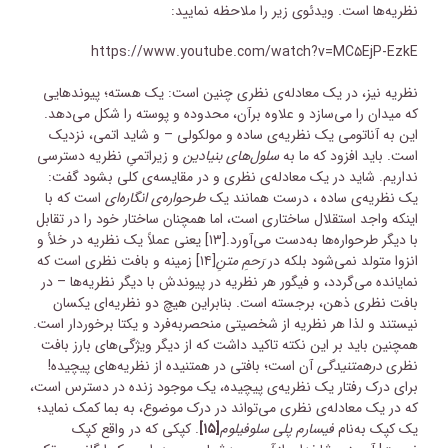
نظریه‌ها است. ویدئوی زیر را ملاحظه نمایید:
https://www.youtube.com/watch?v=MC۵EjP-EzkE
نظریه نیز، در یک معادله‌ی نظری چنین است: یک هسته؛ پیوندهایی
که میدان را می‌سازد و علاوه برآن، محدوده و پوسته را شکل می‌دهد.
این به آناتومی یک نظریه‌ی ساده و مولکولی – و شاید اتمی، نزدیک
است. باید افزود که ما به
سلول‌های بنیادین
و زیراتمیِ نظریه دسترسی
نداریم. شاید در یک معادله‌ی نظری و در مقایسه‌ی کلی بشود گفت:
یک نظریه‌ی ساده ، درست همانند یک
طرحواره‌ی انگاره‌ای
است که با
اینکه واجد استقلال ساختاری است، اما همچنان ساختار خود را در تقابل
با دیگر طرحواره‌ها به‌دست می‌آورد.
[۱۳]
یعنی عملاً یک نظریه در خلأ و
انزوا متولد نمی‌شود بلکه در
رَحمِ
متنِ
[۱۴]
زمینه و بافت نظری است که
نمایانده می‌گردد، و فیگور هر نظریه در پیوندش با دیگر نظریه‌ها – در
بافت نظری ذهن، برجسته است. بنابراین هیچ دو نظریه‌ای یکسان
نیستند و لذا هر نظریه از شخصیتی منحصربه‌فرد و یکتا برخوردار است.
همچنین باید بر این نکته تاکید داشت که از دیگر ویژگی‌های بارز بافت
نظری
درهمتنیدگی
آن است؛ بافتی در همتنیده از نظریه‌های پیچیده!
برای درک رفتار یک نظریه‌ی پیچیده، یک موجود زنده در دسترس است،
که در یک معادله‌ی نظری می‌تواند در درک موضوع، به بما کمک نماید؛
یک کپک به‌نام
فیسارم پلی سلوفیلوم
[۱۵]
. کپکی که در واقع کپک