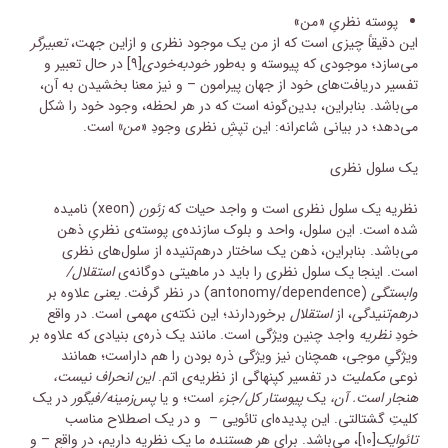
پوسته نظریِ «من»
این دقیقاً چیزی است که از من یک موجود نظری و ازاین جهت،
تعبیرگر
می‌سازد؛ موجودی که پیوسته و به‌طور
خودبه‌خودی
[۹]
در حال تعبیر و
تفسیر دریافت‌های خود از جهان پیرامون – و نیز معنا بخشیدن به آن،
می‌باشد. بنابراین، بدین‌گونه است که در هر لحظه، وجود خود را شکل
می‌دهد؛ در بیانی شاعرانه: این تپشِ نظری وجودِ «
من
»
است.
یک سلول نظری
نظریه یک سلول نظری است و واجد حیات که
زئون
(xeon) نامیده
شده است. این سلول، واحد و بلوک سازنده‌ی پوسته‌ی نظریِ ذهن
می‌باشد. بنابراین، ذهن یک ساختار درهم‌تنیده از سلول‌های نظری
است. اینجا یک سلول نظری را باید در ماهیتی دوگانه‌ی
استقلال/
وابستگی
(antonomy/dependence) در نظر گرفت.
یعنی
علاوه بر
درهم‌تنیدگی
، از
استقلال
برخوردارند؛ این نکته‌ی مهمی است. در واقع
خودِ
نظریه
واجد چنین ویژگی است. مانند یک ذره‌ی بنیادی که علاوه بر
ویژگیِ موجی، همچنان نیز ویژگی ذره بودن را هم داراست؛ همانند
نوعی
مکملیت
در تفسیر کپنهاگی از نظریه‌ی اتم.
این انحراف نیست،
هنجار است. آن،
یک
پیوستار کل/جزء
است؛ و یا
پس‌زمینه/فیگور
در یک
کلیتِ گشتالتی. این پدیده‌ای تائویی – و در یک اصطلاح مناسب
تائوایک
[۱۰]
، می‌باشد. برای هر
هستنده
ما یک نظریه داریم، در واقع – و