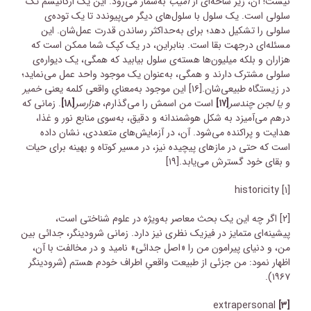
نیست! آن، زیر شاخه‌ای از
آمیب
به‌شمار می‌رود. این یک ارگانیسم تک
سلولی است. یک سلول با سلول‌های دیگر می‌پیوندد تا یک توده‌ی
سلولی را تشکیل دهد؛ برای به‌حداکثر رساندن قدرت عمل‌شان. این
مسئله‌ای درجهت بقا است. بنابراین، در یک کپک شما ممکن است که
هزاران و بلکه میلیون‌ها هسته‌ی سلول بیابید که همگی، یک دیواره‌ی
سلولی مشترک دارند و همگی، به‌عنوان یک موجود واحد عمل می‌نماید؛
در زیستگاه طبیعی‌شان.
[۱۶]
این موجود به‌معنایِ واقعی کلمه یعنی
خمیر
و یا لجن چندسر
[۱۷]
است من اسمش را می‌گذارم،
هزارسر
[۱۸]
. زمانی که
درهم می‌آمیزد به شکل هوشمندانه و دقیق، به‌سوی منابع نور و غذا،
هدایت و پراکنده می‌شود. آن، در آزمایش‌های متعددی، نشان داده
است که حتی در مازهای پیچیده نیز، در مسیر کوتاه و بهینه برای حیات
و بقای خود گسترش می‌یابد.
[۱۹]
historicity
[۱]
[۲]
اگر چه این یک بحث معاصر به‌ویژه در علوم شناختی است،
پیشینه‌ای متمایز در فیزیک نظری نیز دارد. زمانی شرودینگر، جدائی بین
من، و دنیای پیرامون من را «اصل جدائی» نامید و در مخالفت با آن،
اظهار نمود: من جزئی از طبیعت واقعیِ اطراف خودم هستم (شرودینگر
۱۹۶۷).
extrapersonal
[۳]