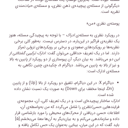
دیگرگونی از مسئله‌ی پیچیده‌ی ذهنِ نظری، و مسئله‌ی
حیات‌مندیِ
نظریه
است.
پوسته‌ی نظریِ «من»
در رویکرد نظری به
مسئله‌ی ادراک
– با توجه به پیچیدگی مسئله، هنوز
یک نظریه‌ی فراگیر در این‌باره، در دسترس نیست. به‌طور کلی برخی
نظریه‌ها بر
رویکردهای صعودی
و برخی بر
رویکردهای نزولی
تمرکز
دارند. اما در یک تعریفِ حداقلی می‌توان گفت:
ادارک ترکیبی گشتالتی از
این دو
می‌باشد. به بیان دیگر، آن پیوستاری از دو رویکرد
از
پایین به بالا
و نیز
از بالا به پایین
می‌باشد. دیاگرام x، چکیده‌ی چنین نگاهی به
مسئله‌ی ادارک است:
دیاگرام X: در این دیاگرام، تلفیق دو رویکرد از بالا (Up) و از پایین
(Dn، اینجا مخفف برای Down) به صورت یک نسبت نشان داده
شده است.
ادارک
ساختار پیچیده‌ای است و در یک تعریفِ کلی، آن، مجموعه‌ی
فرایندهایی
حسی/نظری
را شامل می‌گردد که
من
به‌واسطه‌ی آن،
اطلاعات حسیِ دریافتی از محرک‌های محیطی را مورد بازشناسی قرار
داده و
سازماندهی
می‌کنم و به بیان‌دیگر به آن‌ها
معنا
می‌بخشم.
[۵]
باید گفت که در این میان، بینایی به‌عنوان یک حس تکامل یافته و