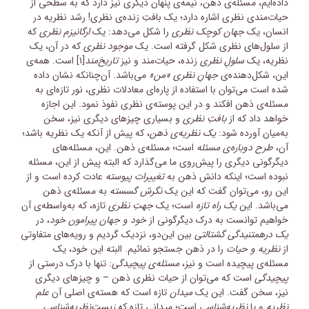
داده‌ایم، مسئله‌ی ذهن، نیمه‌ی‌ پنهان دیگری نیز دارد که به سطحی از
حیات‌مندی نظری اشاره دارد؛ یک بافتِ زنده‌ی نظری! رشد نظریه در
انسان، یک
جهان کوچک نظری
را شکل می‌دهد: یک
ارگانیزم نظری
که
از سلول‌های نظری شکل گرفته است. یک
موجود نظری
که در آن، یک
نظریه، یک
سلولِ نظری
زنده، حیات‌مند و نیز
تاریخ‌مند
[۱]
است. همه‌ی
این، شکل‌دهنده‌ی
جهانِ نظری «من»
می‌باشد. آن‌چنانکه نشان داده
شده است می‌توان با استفاده از پاره‌ای معادلات نظری، نور تازه‌ای به
مسئله‌ی ذهن افکند و در این پوسته‌ی نظری نفوذ نمود. این اجازه
خواهد داد که از
بافتِ نظری
و بسیاری چیزهای دیگری نیز، سخن
به‌میان آورده شود:
یک نظریه‌ی ذهن
، که پیش از آنکه یک نظریه باشد؛
آن،
طرح دوباره‌ی مسئله
است؛ مسئله‌ی ذهن. این، مسئله‌های
دیگرگونی دیگری را پیش‌روی ما می‌گذارد که البته پیش از این، مسئله
نبوده است؛ اینکه دانش ذهن به
تغییرات پیوسته
عادت کرده است و از
این رو، می‌توان گفت که این یک
نگرش گسسته
به مسئله‌ی ذهن
می‌باشد. این
یک راه تازه
است؛ یک
جهتِ
نظری
تازه، که به‌واسطه‌ی آن
خواهیم توانست به درک دیگرگونی از
خود و جهان پیرامون خود
، در
یک درهمتنیدگی گشتالتی
بین این‌دو، نزدیک گردیم و رویه‌های متفاوتی
از
نظریه و حیات
را در ذهن جستجو نمائیم. البته این خود، یک
مسئله‌ی پیچیده است و نیز،
مسئله‌ی پیچیدگی
: تنها با درک درستی از
پیچیدگی
است که می‌توان از حیات نظری ذهن – و چیزهای دیگری
نیز، سخن گفت. این یک
میدان
تازه است که هسته‌ی اصلی آن
علم
نظریه
و یا
نظریه‌شناسی
است؛ میدانی تازه که
زیست‌نظریه‌شناسی