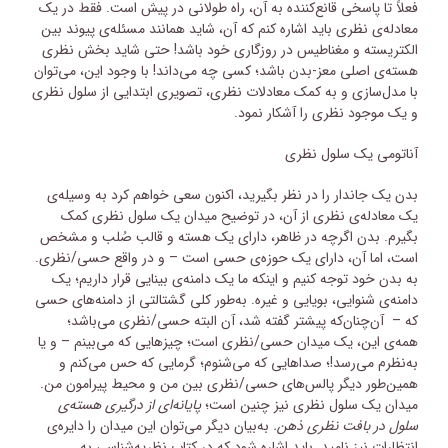
فعلاً تا پاسخی قانع‌کننده به آن، راه طولانی در پیش است. فقط در یک
معادله‌ی نظری باید اشاره کنم که آن، شاید همانند مسئله‌ی پیوند بین
الکتریسته و مغناطیس در روزگاری خود باشد! حتی شاید بخش نظری
هسته‌ی اصلی معز-بدن باشد؛ کسی چه می‌داند! با وجود این، می‌توان
با مدل‌سازی و به کمک معادلات نظری، تصویری ابتدایی از سلول نظری
و یک موجود نظری را آشکار نمود.
آناتومی یک سلول نظری
بدن یک جاندار را در نظر بگیرید، اکنون سعی خواهم کرد به وسیله‌ی
یک معادله‌ی نظری از آن، در توضیح میدان یک سلول نظری کمک
بگیرم. بدن اگرچه در ظاهر، دارای یک هسته و قالب صُلب و مشخص
است، اما آن، دارای یک حوزه‌ی حسی است – و در واقع حسی/نظری.
به بدن خود توجه کنیم و اینکه ما یک دامنه‌ی بینایی قرار داریم؛ یک
دامنه‌ی شنوایی، بویایی و غیره. به‌طور کلی گشتالتی از دامنه‌های حسی
که – آن‌چنان‌که پیشتر گفته شد، آن البته حسی/نظری می‌باشد؛
همه‌ی این، یک میدان حسی/نظری است؛ چیزهایی که می‌بینم – و یا
به‌نظرم می‌رسد!؛ صداهایی که می‌شنوم؛ گرمایی که حس می‌کنم و
همین‌طور دیگر پالس‌های حسی/نظری بین من و محیط پیرامون من.
میدان یک سلول نظری نیز چنین است؛
پایانه‌ای از درگیری هسته‌ی
سلول در بافت نظری ذهن.
به‌بیان دیگر می‌توان این میدان را دایره‌ی
انتظارات نیز نامید. باید اشاره شود که در کتاب نظریه‌شناسی به