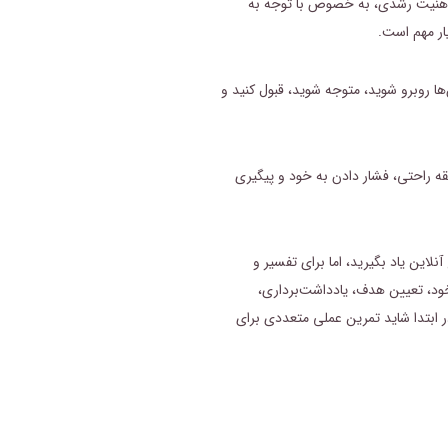
علاقه‌مند هستید، به کتاب «Mindset» نوشته کارول دوئک (Dweck) در سال ۲۰۱۷ مراجعه کنید. ذهنیت رشدی، به خصوص با توجه به
ها روبرو شوید، متوجه شوید، قبول کنید و
طقه راحتی، فشار دادن به خود و پیگیری
 طریق مطالب دوره و منابع آنلاین یاد بگیرید، اما برای تفسیر و
ود، تعیین هدف، یادداشت‌برداری،
ی‌بخشد. در ابتدا شاید تمرین عملی متعددی برای