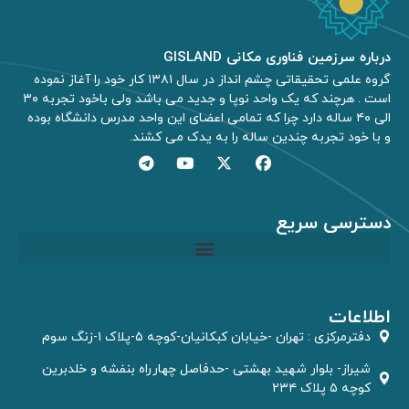
درباره سرزمین فناوری مکانی GISLAND
گروه علمی تحقیقاتی چشم انداز در سال ۱۳۸۱ کار خود را آغاز نموده
است . هرچند که یک واحد نوپا و جدید می باشد ولی باخود تجربه ۳۰
الی ۴۰ ساله دارد چرا که تمامی اعضای این واحد مدرس دانشگاه بوده
و با خود تجربه چندین ساله را به یدک می کشند.
دسترسی سریع
مشاوره GIS و RS
اطلاعات
دفترمركزى : تهران -خیابان کبکانیان-کوچه ۵-پلاک ۱-زنگ سوم
شیراز- بلوار شهید بهشتی -حدفاصل چهارراه بنفشه و خلدبرین
کوچه ۵ پلاک ۲۳۴