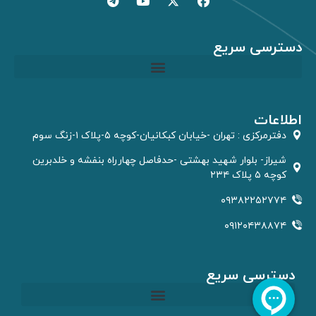
دسترسی سریع
مشاوره GIS و RS
اطلاعات
دفترمركزى : تهران -خیابان کبکانیان-کوچه ۵-پلاک ۱-زنگ سوم
شیراز- بلوار شهید بهشتی -حدفاصل چهارراه بنفشه و خلدبرین
کوچه ۵ پلاک ۲۳۴
۰۹۳۸۲۲۵۲۷۷۴
۰۹۱۲۰۴۳۸۸۷۴
دسترسی سریع
مشاوره GIS و RS