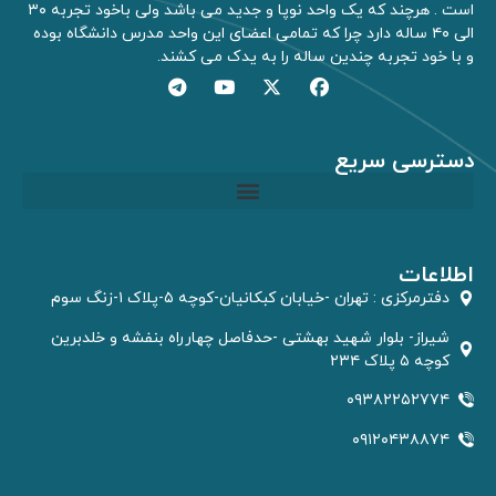
است . هرچند که یک واحد نوپا و جدید می باشد ولی باخود تجربه ۳۰
الی ۴۰ ساله دارد چرا که تمامی اعضای این واحد مدرس دانشگاه بوده
و با خود تجربه چندین ساله را به یدک می کشند.
دسترسی سریع
مشاوره GIS و RS
اطلاعات
دفترمركزى : تهران -خیابان کبکانیان-کوچه ۵-پلاک ۱-زنگ سوم
شیراز- بلوار شهید بهشتی -حدفاصل چهارراه بنفشه و خلدبرین
کوچه ۵ پلاک ۲۳۴
۰۹۳۸۲۲۵۲۷۷۴
۰۹۱۲۰۴۳۸۸۷۴