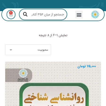
0
مشاوره GIS و RS
نمایش 1–6 از 8 نتیجه
۷۵,۰۰۰
تومان