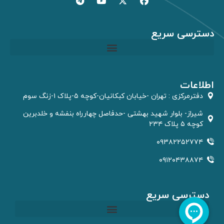
دسترسی سریع
مشاوره GIS و RS
اطلاعات
دفترمركزى : تهران -خیابان کبکانیان-کوچه ۵-پلاک ۱-زنگ سوم
شیراز- بلوار شهید بهشتی -حدفاصل چهارراه بنفشه و خلدبرین
کوچه ۵ پلاک ۲۳۴
۰۹۳۸۲۲۵۲۷۷۴
۰۹۱۲۰۴۳۸۸۷۴
دسترسی سریع
مشاوره GIS و RS