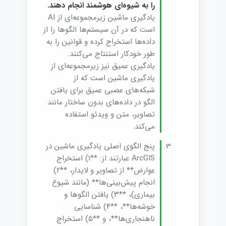
را به شیوه‌ای هوشمند انجام دهند.
یادگیری ماشین زیرمجموعه‌ای از AI
است که در آن سیستم‌ها الگوها را از
داده‌ها استخراج کرده و قوانین را به
طور خودکار استنتاج می‌کنند.
یادگیری عمیق نیز زیرمجموعه‌ای از
یادگیری ماشین است که از
شبکه‌های عصبی عمیق برای یافتن
الگو در داده‌های بدون ساختار مانند
تصاویر، متن و ویدئو استفاده
می‌کند.
پنج الگوی اصلی یادگیری ماشین در
ArcGIS عبارتند از: **۱) استخراج
عوارض** از تصاویر و لایدار، **۲)
انجام پیش‌بینی‌ها** (مانند شیوع
بیماری)، **۳) یافتن الگوها و
خوشه‌ها**، **۴) شناسایی
ناهنجاری‌ها**، و **۵) استخراج