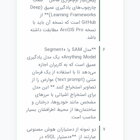
پیش‌نیاز نرم‌افزاری شامل **نصب
چارچوب‌های یادگیری عمیق (Deep
Learning Frameworks)** از
GitHub است که نسخه‌ آن باید با
نسخه ArcGIS Pro مطابقت داشته
باشد.
**مدل SAM یا «Segment
Anything Model» یک مدل یادگیری
عمیق است که به کاربران اجازه
می‌دهد تا با استفاده از یک فرمان
متنی (text prompt) عوارض را از
تصاویر استخراج کنند.** این مدل
برای استخراج اشیائی با مرزهای
مشخص مانند خودروها، درختان و
ساختمان‌ها از محیط اطرافشان بسیار
مناسب است.
دو نمونه از دستیاران هوش مصنوعی
عبارتند از: **«دستیار SQL» در