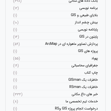
بانک داده های مکانی
(۶۹۸)
برنامه نویسی
(۱۲)
بلایای طبیعی و GIS
(۱)
بینش چشم انداز
(۱۰)
پایانامه نویسی
(۱)
پایتون در GIS
(۱۴)
پردازش تصاویر ماهواره ای در ArcMap
(۵۹)
پروژه های GIS
(۱)
پهپاد
(۵۵)
جغرافیای محاسباتی
(۱۹)
چاپ کتاب
(۱)
خاطرات یک GISman
(۱)
خاطرات یک RSman
(۱)
خبر های داغ مکانی
(۳۳۴)
خدمات تیم تخصصی ما
(۸)
درخواست انجام پروژه GIS وRS
(۱)