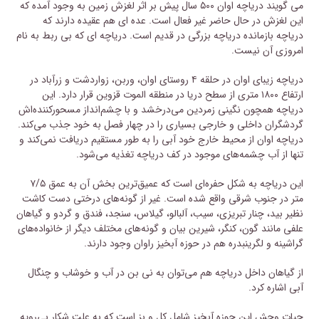
می گویند دریاچه اوان ۵۰۰ سال پیش بر اثر لغزش زمین به وجود آمده که
این لغزش در حال حاضر غیر فعال است. عده ای هم عقیده دارند که
دریاچه بازمانده دریاچه بزرگی در قدیم است. دریاچه ای که بی ربط به نام
امروزی آن نیست.
دریاچه زیبای اوان در حلقه ۴ روستای اوان،‌ وربن، زواردشت و زرآباد در
ارتفاع ۱۸۰۰ متری از سطح دریا در منطقه الموت قزوین قرار دارد. این
دریاچه همچون نگینی زمردین می‌درخشد و با چشم‌انداز مسحورکننده‌اش
گردشگران داخلی و خارجی بسیاری را در چهار فصل به خود جذب می‌کند.
دریاچه اوان از محیط خارج خود آبی را به طور مستقیم دریافت نمی‌کند و
تنها از آب چشمه‌های موجود در کف دریاچه تغذیه می‌شود.
این دریاچه به شکل حفره‌ای است که عمیق‌ترین بخش آن به عمق ۷/۵
متر در جنوب شرقی واقع شده است. غیر از گونه‌های درختی دست کاشت‌
نظیر بید، چنار تبریزی، سیب، آلبالو، گیلاس، سنجد، فندق و گردو و گیاهان
علفی مانند گون، کنگر، شیرین بیان و گونه‌های مختلف دیگر از خانواده‌های
گراشینه و لگرینبدره هم در حوزه آبخیز راوان وجود دارند.
از گیاهان داخل دریاچه هم می‌توان به نی بن در آب و خوشاب و چنگال
آبی اشاره کرد.
حیات ‌وحش این حوزه آبخیز شامل کل و بز است که به علت شکار بی‌رویه