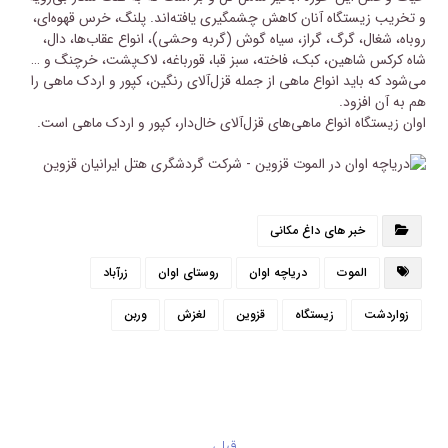
و تخریب زیستگاه آنان کاهش چشمگیری یافته‌اند. پلنگ، خرس قهوه‌ای،
روباه، شغال، گرگ، گراز، سیاه گوش (گربه وحشی)، انواع عقاب‌ها، دال،
شاه کرکس شاهین، کبک، فاخته، سبز قبا، قورباغه، لاک‌پشت، خرچنگ و …
می‌شود که باید انواع ماهی از جمله قزل‌آلای رنگین، کپور و اردک ماهی را
هم به آن افزود.
اوان زیستگاه انواع ماهی‌های قزل‌آلای خال‌دار، کپور و اردک ماهی است.
خبر های داغ مکانی
الموت
دریاچه اوان
روستای اوان
زرآباد
زواردشت
زیستگاه
قزوین
لغزش
وربن
قبلی