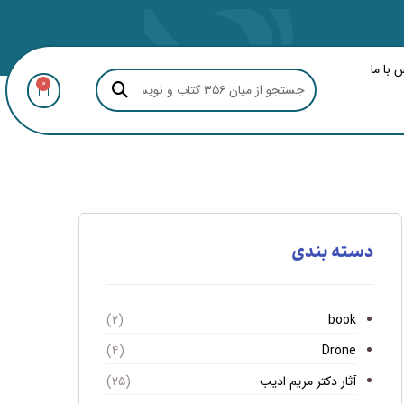
 با ما
0
دسته بندی
book
(۲)
Drone
(۴)
آثار دکتر مریم ادیب
(۲۵)