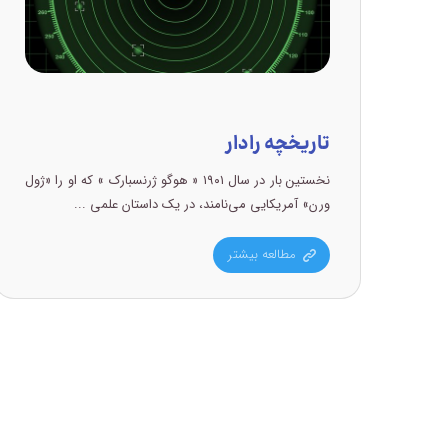
تاریخچه رادار
نخستين بار در سال ۱۹۰۱ « هوگو ژرنسبارک » که او را «ژول
ورن» آمريکايي می‌نامند، در يک داستان علمي ...
مطالعه بیشتر