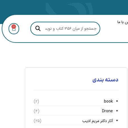
 با ما
0
دسته بندی
book
(۲)
Drone
(۴)
آثار دکتر مریم ادیب
(۲۵)