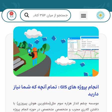
0
مشاوره GIS و RS
انجام پروژه های GIS : تمام آنچه که شما نیاز
دارید
موسسه چشم انداز هزاره سوم ملل(مشاورین هوش پیروزی) با
داشتن کادری مجرب و متخصص متخصص در حوزه انجام پروژه