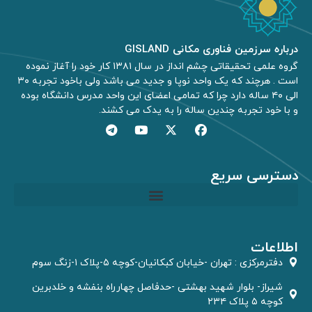
درباره سرزمین فناوری مکانی GISLAND
گروه علمی تحقیقاتی چشم انداز در سال ۱۳۸۱ کار خود را آغاز نموده
است . هرچند که یک واحد نوپا و جدید می باشد ولی باخود تجربه ۳۰
الی ۴۰ ساله دارد چرا که تمامی اعضای این واحد مدرس دانشگاه بوده
و با خود تجربه چندین ساله را به یدک می کشند.
دسترسی سریع
مشاوره GIS و RS
اطلاعات
دفترمركزى : تهران -خیابان کبکانیان-کوچه ۵-پلاک ۱-زنگ سوم
شیراز- بلوار شهید بهشتی -حدفاصل چهارراه بنفشه و خلدبرین
کوچه ۵ پلاک ۲۳۴